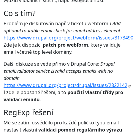
využití v lokáních sítích,, např. test@localhost
Co s tím?
Problém je diskutován např. v ticketu webformu
Add
optional routable email check for email address element
https://www.drupal.org/project/webform/issues/317349
Zde je k dispozici
patch pro webform
, který validuje
email včetně top level domény.
Další diskuze se vede přímo v Drupal Core:
Drupal
email.validator service isValid accepts emails with no
domain
https://www.drupal.org/project/drupal/issues/2822142
I zde je popsané řešení, a to
použití vlastní třídy pro
validaci emailu
.
RegExp řešení
Mě se zatím osvědčilo pro každé políčko typu email
nastavit vlastní
validaci pomocí regulárního výrazu