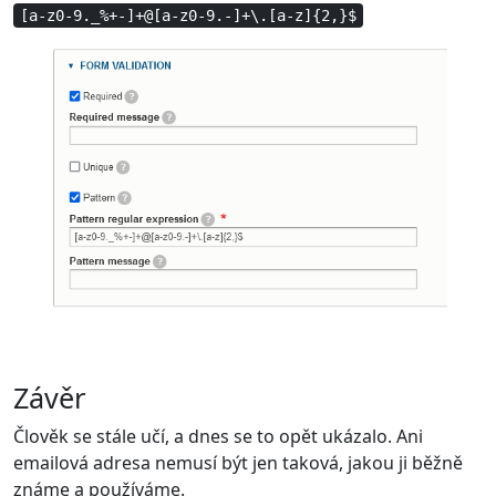
[a-z0-9._%+-]+@[a-z0-9.-]+\.[a-z]{2,}$
Závěr
Člověk se stále učí, a dnes se to opět ukázalo. Ani
emailová adresa nemusí být jen taková, jakou ji běžně
známe a používáme.