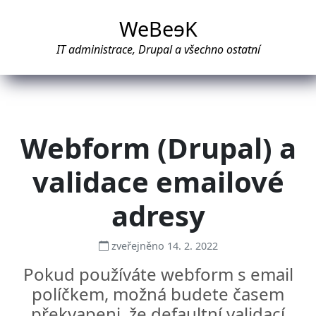
WeBe
e
K
IT administrace, Drupal a všechno ostatní
Webform (Drupal) a
validace emailové
adresy
zveřejněno 14. 2. 2022
Pokud používáte webform s email
políčkem, možná budete časem
překvapeni, že defaultní validací