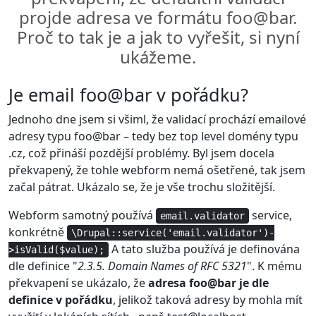
projde adresa ve formátu foo@bar.
Proč to tak je a jak to vyřešit, si nyní
ukážeme.
Je email foo@bar v pořádku?
Jednoho dne jsem si všiml, že validací prochází emailové
adresy typu foo@bar – tedy bez top level domény typu
.cz, což přináší pozdější problémy. Byl jsem docela
překvapený, že tohle webform nemá ošetřené, tak jsem
začal pátrat. Ukázalo se, že je vše trochu složitější.
Webform samotný používá
service,
email.validator
konkrétně
\Drupal::service('email.validator')-
A tato služba používá je definována
>isValid($value);
dle definice "
2.3.5. Domain Names of RFC 5321
". K mému
překvapení se ukázalo, že
adresa foo@bar je dle
definice v pořádku
, jelikož taková adresy by mohla mít