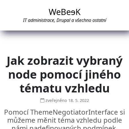
WeBe
e
K
IT administrace, Drupal a všechno ostatní
Jak zobrazit vybraný
node pomocí jiného
tématu vzhledu
zveřejněno 18. 5. 2022
Pomocí ThemeNegotiatorInterface si
můžeme měnit téma vzhledu podle
námi nadefinovaných podmínek.