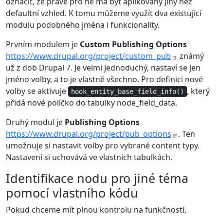
označit, že právě pro ně má být aplikovaný jiný než
defaultní vzhled. K tomu můžeme využít dva existující
modulu podobného jména i funkcionality.
Prvním modulem je
Custom Publishing Options
https://www.drupal.org/project/custom_pub
známý
už z dob Drupal 7. Je velmi jednoduchý, nastaví se jen
jméno volby, a to je vlastně všechno. Pro definici nové
volby se aktivuje
, který
hook_entity_base_field_info()
přidá nové políčko do tabulky node_field_data.
Druhý modul je
Publishing Options
https://www.drupal.org/project/pub_options
. Ten
umožnuje si nastavit volby pro vybrané content typy.
Nastavení si uchovává ve vlastních tabulkách.
Identifikace nodu pro jiné téma
pomocí vlastního kódu
Pokud chceme mít plnou kontrolu na funkčností,