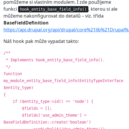
pomůžeme si vlastním modulem. I zde použijeme
funkci
, kterou si ale
hook_entity_base_field_info()
můžeme nakonfigurovat do detailů – viz. třída
BaseFieldDefinition
https://api.drupal.org/api/drupal/core%21lib%21Drupa
Náš hook pak může vypadat takto:
/**
* Implements hook_entity_base_field_info().
*/
function
my_module_entity_base_field_info(EntityTypeInterface
$entity_type)
{
if ($entity_type->id() == 'node') {
$fields = [];
$fields['use_admin_theme'] =
BaseFieldDefinition::create('boolean')