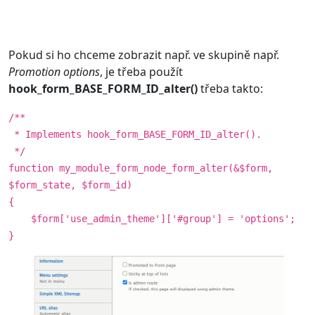
Pokud si ho chceme zobrazit např. ve skupině např.
Promotion options
, je třeba použít
hook_form_BASE_FORM_ID_alter()
třeba takto:
/**
* Implements hook_form_BASE_FORM_ID_alter().
*/
function my_module_form_node_form_alter(&$form,
$form_state, $form_id)
{
$form['use_admin_theme']['#group'] = 'options';
}