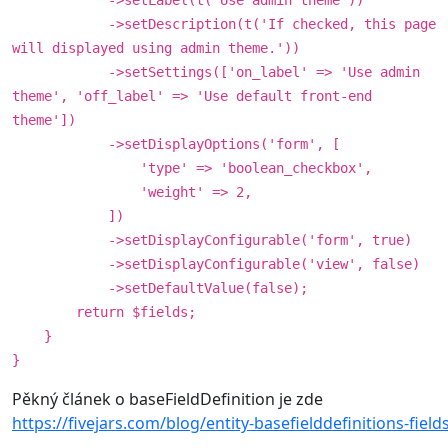
->setLabel(t('Use admin theme'))
->setDescription(t('If checked, this page
will displayed using admin theme.'))
->setSettings(['on_label' => 'Use admin
theme', 'off_label' => 'Use default front-end
theme'])
->setDisplayOptions('form', [
'type' => 'boolean_checkbox',
'weight' => 2,
])
->setDisplayConfigurable('form', true)
->setDisplayConfigurable('view', false)
->setDefaultValue(false);
return $fields;
}
}
Pěkný článek o baseFieldDefinition je zde
https://fivejars.com/blog/entity-basefielddefinitions-fie