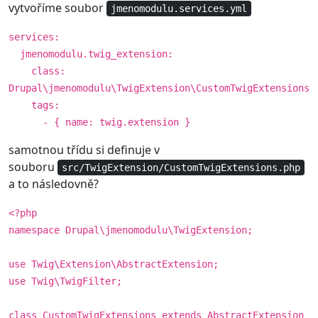
vytvoříme soubor
jmenomodulu.services.yml
services:
jmenomodulu.twig_extension:
class:
Drupal\jmenomodulu\TwigExtension\CustomTwigExtensions
tags:
- { name: twig.extension }
samotnou třídu si definuje v
souboru
src/TwigExtension/CustomTwigExtensions.php
a to následovně?
<?php
namespace Drupal\jmenomodulu\TwigExtension;
use Twig\Extension\AbstractExtension;
use Twig\TwigFilter;
class CustomTwigExtensions extends AbstractExtension