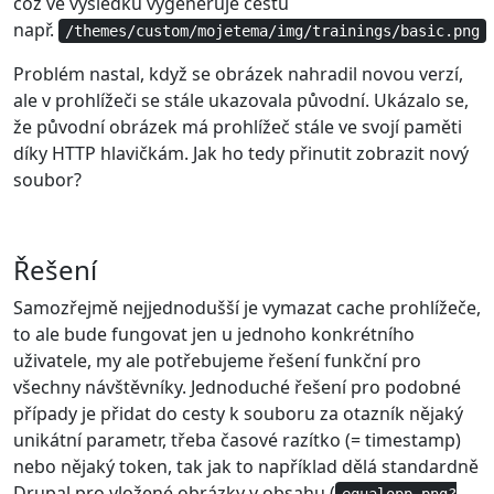
což ve výsledku vygeneruje cestu
např.
/themes/custom/mojetema/img/trainings/basic.png
Problém nastal, když se obrázek nahradil novou verzí,
ale v prohlížeči se stále ukazovala původní. Ukázalo se,
že původní obrázek má prohlížeč stále ve svojí paměti
díky HTTP hlavičkám. Jak ho tedy přinutit zobrazit nový
soubor?
Řešení
Samozřejmě nejjednodušší je vymazat cache prohlížeče,
to ale bude fungovat jen u jednoho konkrétního
uživatele, my ale potřebujeme řešení funkční pro
všechny návštěvníky. Jednoduché řešení pro podobné
případy je přidat do cesty k souboru za otazník nějaký
unikátní parametr, třeba časové razítko (= timestamp)
nebo nějaký token, tak jak to například dělá standardně
Drupal pro vložené obrázky v obsahu (