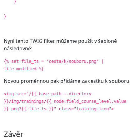
}
}
Nyní tento TWIG filter můžeme použít v šabloně
následovně:
{% set file_ts = 'cesta/k/souboru.png' |
file_modified %}
Novou proměnnou pak přidáme za cestku k souboru
<img src="/{{ base_path ~ directory
}}/img/trainings/{{ node.field_course_level.value
}}.png?{{ file_ts }}" class="training-icon">
Závěr