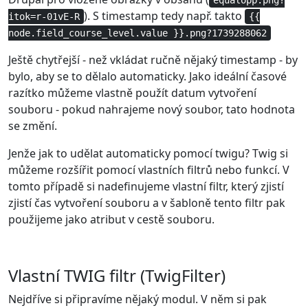
equalopp.png?
). S timestamp tedy např. takto
itok=r-01vE-R
{{
node.field_course_level.value }}.png?1739288062
Ještě chytřejší - než vkládat ručně nějaký timestamp - by
bylo, aby se to dělalo automaticky. Jako ideální časové
razítko můžeme vlastně použít datum vytvoření
souboru - pokud nahrajeme nový soubor, tato hodnota
se změní.
Jenže jak to udělat automaticky pomocí twigu? Twig si
můžeme rozšířit pomocí vlastních filtrů nebo funkcí. V
tomto případě si nadefinujeme vlastní filtr, který zjistí
zjistí čas vytvoření souboru a v šabloně tento filtr pak
použijeme jako atribut v cestě souboru.
Vlastní TWIG filtr (TwigFilter)
Nejdříve si připravíme nějaký modul. V něm si pak