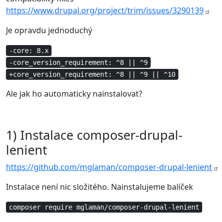
https://www.drupal.org/project/trim/issues/3290139
Je opravdu jednoduchý
-core: 8.x
-core_version_requirement: ^8 || ^9
+core_version_requirement: ^8 || ^9 || ^10
Ale jak ho automaticky nainstalovat?
1) Instalace composer-drupal-
lenient
https://github.com/mglaman/composer-drupal-lenient
Instalace není nic složitého. Nainstalujeme balíček
composer require mglaman/composer-drupal-lenient