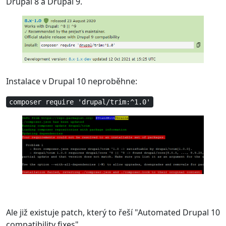
Drupal 8 a Drupal 9.
Instalace v Drupal 10 neproběhne:
composer require 'drupal/trim:^1.0'
Ale již existuje patch, který to řeší "Automated Drupal 10
compatibility fixes"