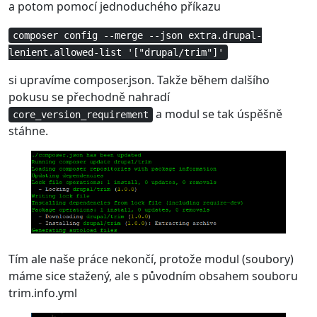
a potom pomocí jednoduchého příkazu
composer config --merge --json extra.drupal-
lenient.allowed-list '["drupal/trim"]'
si upravíme composer.json. Takže během dalšího
pokusu se přechodně nahradí
a modul se tak úspěšně
core_version_requirement
stáhne.
Tím ale naše práce nekončí, protože modul (soubory)
máme sice stažený, ale s původním obsahem souboru
trim.info.yml