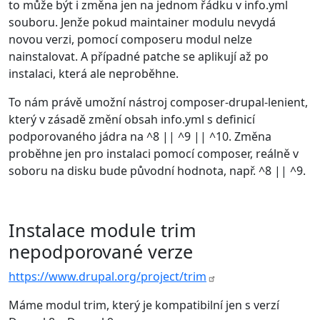
to může být i změna jen na jednom řádku v info.yml
souboru. Jenže pokud maintainer modulu nevydá
novou verzi, pomocí composeru modul nelze
nainstalovat. A případné patche se aplikují až po
instalaci, která ale neproběhne.
To nám právě umožní nástroj composer-drupal-lenient,
který v zásadě změní obsah info.yml s definicí
podporovaného jádra na ^8 || ^9 || ^10. Změna
proběhne jen pro instalaci pomocí composer, reálně v
soboru na disku bude původní hodnota, např. ^8 || ^9.
Instalace module trim
nepodporované verze
https://www.drupal.org/project/trim
Máme modul trim, který je kompatibilní jen s verzí